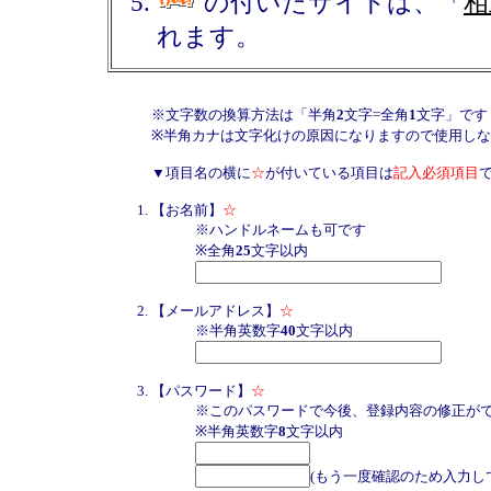
の付いたサイトは、「
相
れます。
※文字数の換算方法は「半角
2
文字=全角
1
文字」です
※半角カナは文字化けの原因になりますので使用し
▼項目名の横に
☆
が付いている項目は
記入必須項目
【お名前】
☆
※ハンドルネームも可です
※全角
25
文字以内
【メールアドレス】
☆
※半角英数字
40
文字以内
【パスワード】
☆
※このパスワードで今後、登録内容の修正が
※半角英数字
8
文字以内
(もう一度確認のため入力し