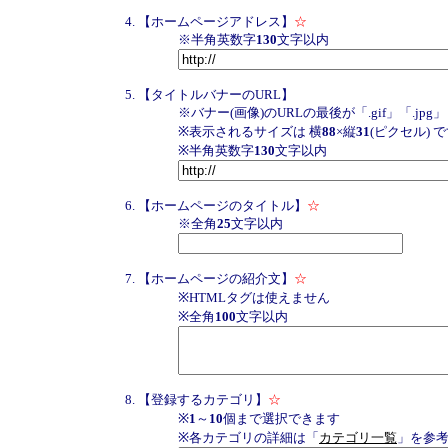
【ホームページアドレス】
☆
※半角英数字
130
文字以内
【タイトルバナーのURL】
※バナー(画像)のURLの最後が「.gif」「.j
※表示されるサイズは 横
88
×縦
31
(ピクセル) 
※半角英数字
130
文字以内
【ホームページのタイトル】
☆
※全角
25
文字以内
【ホームページの紹介文】
☆
※HTMLタグは使えません
※全角
100
文字以内
【登録するカテゴリ】
☆
※
1
～
10
個まで選択できます
※各カテゴリの詳細は「
カテゴリ一覧
」を参